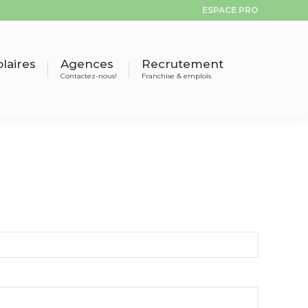
ESPACE PRO
olaires
Agences
Recrutement
Contactez-nous!
Franchise & emplois
laires
Agences
Recrutement
Contactez-nous!
Franchise & emplois