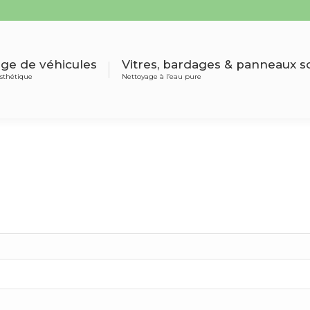
age de véhicules
Vitres, bardages & panneaux s
 esthétique
Nettoyage à l’eau pure
ge de véhicules
Vitres, bardages & panneaux so
sthétique
Nettoyage à l’eau pure